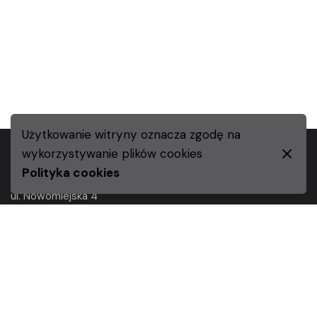
Użytkowanie witryny oznacza zgodę na
wykorzystywanie plików cookies
Środowiskowy Dom Samopomocy w Wałczu
Polityka cookies
ul. Nowomiejska 4
78-600 Wałcz
Godziny pracy:
pon-pt.: 7.30 – 15.30
tel.:
67 258 94 75
e-mail:
dlasds@go2.pl